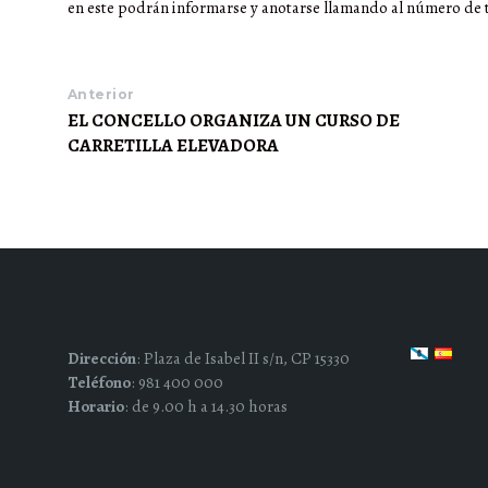
en este podrán informarse y anotarse llamando al número de t
Anterior
EL CONCELLO ORGANIZA UN CURSO DE
CARRETILLA ELEVADORA
Dirección
: Plaza de Isabel II s/n, CP 15330
Teléfono
: 981 400 000
Horario
: de 9.00 h a 14.30 horas