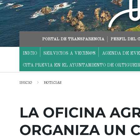
saltar
Saltar
Saltar
al
a
al
contenido
la
pie
navegación
principal
PORTAL DE TRANSPARENCIA
PERFIL DEL
INICIO
SERVICIOS A VECIN@S
AGENDA DE EV
CITA PREVIA EN EL AYUNTAMIENTO DE ORTIGUEI
INICIO
NOTICIAS
LA OFICINA AG
ORGANIZA UN 