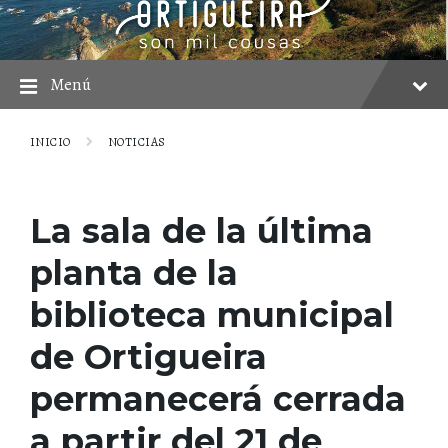
saltar
Saltar
Saltar
al
a
al
contenido
la
pie
navegación
principal
Menú
INICIO
NOTICIAS
La sala de la última
planta de la
biblioteca municipal
de Ortigueira
permanecerá cerrada
a partir del 21 de